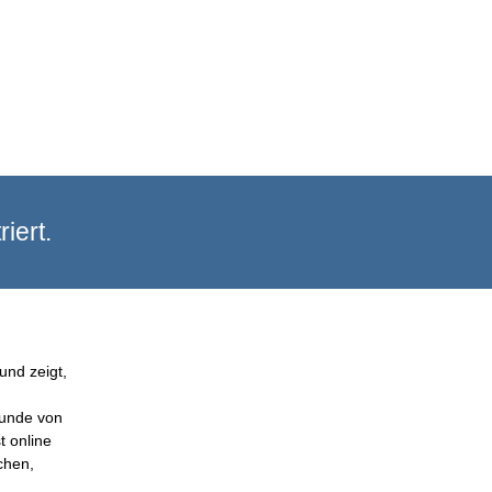
iert.
und zeigt,
Kunde von
t online
chen,