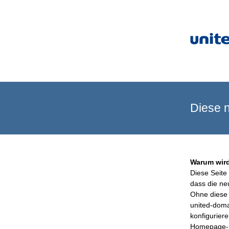
Diese n
Warum wird
Diese Seite 
dass die ne
Ohne diese 
united-doma
konfigurier
Homepage-B